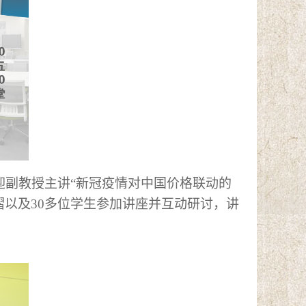
迎
副教授主讲
“新冠疫情对中国价格联动的
熠
以及
30多位学生参
加讲座并互动研讨，讲