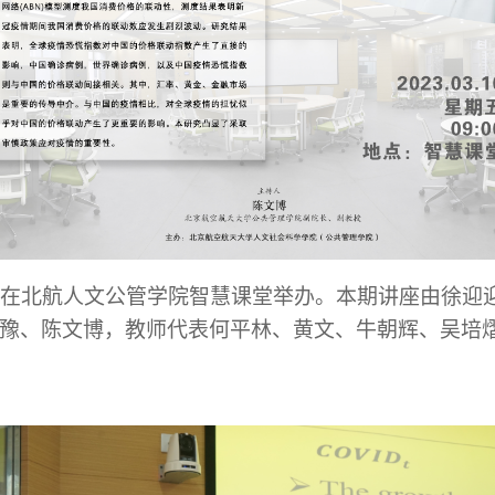
在北航
人文公管
学院智慧课堂
举办
。
本期讲座由
徐迎
豫、陈文博，教师代表
何平林、
黄文、
牛朝辉、吴培