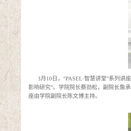
3月10日，
“
PASEL·智慧讲堂
”系列讲座
影响研究”
。学院院长
蔡劲松
，副院长詹承
座由学院
副院长陈文博主持
。