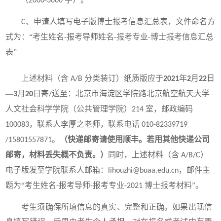
2000-3000
、申请人填写电子版博士报考信息汇总表，文件命名方
C
式为：“考生姓名
报考导师姓名
报考专业
博士报考信息汇总
-
-
-
表”
上述材料（含
分类装订）纸质版应于
年
月
日
A/B
2021
2
22
—
月
日寄
送至：北京市海淀区学院路北京航空航天大学
3
20
/
人文社会科学学院（公共管理学院）
室，邮政编码
214
，联系人李厚之老师，联系电话
100083
010-82339719
。
（快递邮寄请使用顺丰。若用其他快递公司
/15801557871
邮寄，材料丢失概不负责。）
同时，上述材料（含
）
A/B/C
电子版发至学院联系人邮箱：
，邮件主
lihouzhi@buaa.edu.cn
题为“考生姓名
报考导师
报考专业
博士报考材料”。
-
-
-2021
考生须确保所填信息的真实、完整和正确。如果出现信