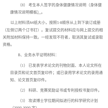
（8）
考生本人签字的身体健康情况说明（
身体健
康情况说明模板
）
。
以上材料须
纸大小，按照
顺序从上到下装订成册
A4
1-8
（左侧订两个订书钉）。复试提交的材料应与网上提交的相
关附加材料保持一致。一经发现不符者，取消其复试或录取
资格。
、业务水平证明材料：
B
（1）
已发表学术论文的刊物封面、本人论文所在
目录页和论文首页复印件；或已录用学术论文的录用通
知、论文首页复印件。
（2）
科研、竞赛奖励证书或专利授权书复印件。
（3）
攻读博士学位期间拟进行的科学研究计划
（
字）。