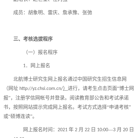
成员：胡象明、雷庆、詹承豫、张弛
三、考核选拔程序
（一）报名程序
．网上报名
1
北航博士研究生网上报名通过中国研究生招生信息网
（网址
）
进行，请考生点击页面“博士网
http://yz.chsi.com.cn/
报”，注册学信网帐号并登录。阅读教育部公告和考试承诺
书，按照网站提示完成网上报名。考试方式选择“申请考核”
或“硕博连读”。
网上报名时间：
年
月
日
—
月
日
2021
2
22
10:00
3
20