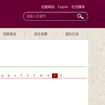
旧版网站
English
社交媒体
党群建设
招生招聘
国际交流
Q
R
S
T
U
V
W
X
Y
Z