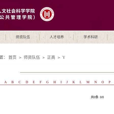
师资队伍
人才培养
学术科研
置：
首页
师资队伍
正高
Y
>
>
>
A
B
C
D
E
F
G
H
I
J
K
L
M
N
O
P
共0条 0/0